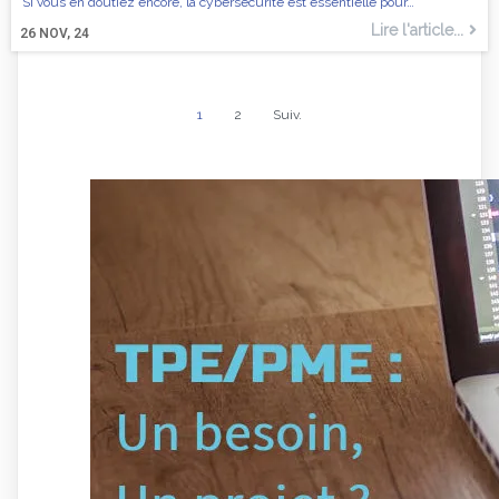
Si vous en doutiez encore, la cybersécurité est essentielle pour…
Lire l'article...
26
NOV, 24
1
2
Suiv.