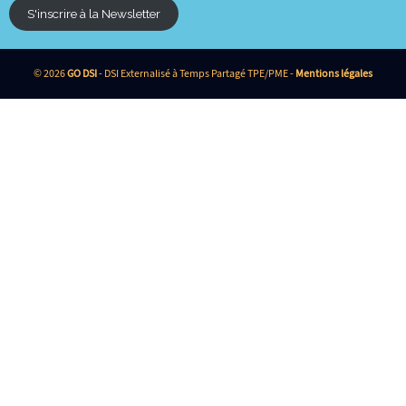
S'inscrire à la Newsletter
© 2026
GO DSI
- DSI Externalisé à Temps Partagé TPE/PME -
Mentions légales