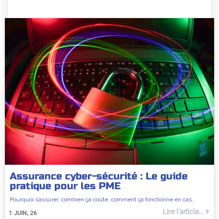
Assurance cyber-sécurité : Le guide
pratique pour les PME
Pourquoi s’assurer, combien ça coûte, comment ça fonctionne en cas…
Lire l'article...
1
JUIN, 26