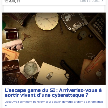
Lire l'article...
12
MAR, 25
L’escape game du SI : Arriveriez-vous à
sortir vivant d’une cyberattaque ?
Découvrez comment transformer la gestion de votre système d'information
en…