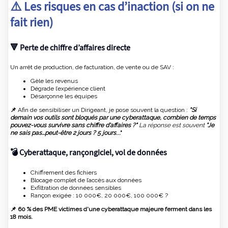
⚠️ Les
risques
en cas d’inaction (si on ne
fait rien)
🔻 Perte de chiffre d’affaires directe
Un arrêt de production, de facturation, de vente ou de SAV :
Gèle les revenus
Dégrade l’expérience client
Désarçonne les équipes
📌
Afin de sensibiliser un Dirigeant, je pose souvent la question :
"Si
demain vos outils sont bloqués par une cyberattaque, combien de temps
pouvez-vous survivre sans chiffre d'affaires ?"
La réponse est souvent
"Je
ne sais pas...peut-être 2 jours ? 5 jours
..."
💣 Cyberattaque, rançongiciel, vol de données
Chiffrement des fichiers
Blocage complet de l’accès aux données
Exfiltration de données sensibles
Rançon exigée : 10 000€, 20 000€, 100 000€ ?
📌 60 % des PME victimes d'une cyberattaque majeure ferment dans les
18 mois.