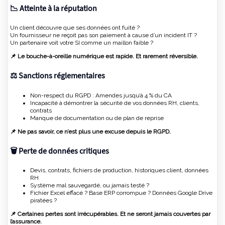
📉 Atteinte à la réputation
Un client découvre que ses données ont fuité ?
Un fournisseur ne reçoit pas son paiement à cause d’un incident IT ?
Un partenaire voit votre SI comme un maillon faible ?
📌 Le bouche-à-oreille numérique est rapide. Et rarement réversible.
⚖️ Sanctions réglementaires
Non-respect du RGPD : Amendes jusqu’à 4 % du CA
Incapacité à démontrer la sécurité de vos données RH, clients,
contrats
Manque de documentation ou de plan de reprise
📌 Ne pas savoir, ce n’est plus une excuse depuis le RGPD.
🗑️ Perte de données critiques
Devis, contrats, fichiers de production, historiques client, données
RH
Système mal sauvegardé, ou jamais testé ?
Fichier Excel effacé ? Base ERP corrompue ? Données Google Drive
piratées ?
📌 Certaines pertes sont irrécupérables. Et ne seront jamais couvertes par
l’assurance.