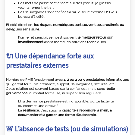
Les mots de passe sont encore sur des post-it, je grossis
volontairement le trait...
Les sauvegardes sont confiées à “au disque externe USB du
bureau d’à côté”.
Et côté direction,
les risques numériques sont souvent sous-estimés ou
délégués sans suivi
.
Former et sensibiliser, c’est souvent
le meilleur retour sur
investissement
avant même les solutions techniques.
🔌 Une dépendance forte aux
prestataires externes
Nombre de PME fonctionnent avec
1, 2 ou 4 ou 5 prestataires informatiques
qui gèrent tout : Maintenance, support, sauvegardes, sécurité, etc.
Cette relation est souvent basée sur la confiance… mais
sans réelle
gouvernance
, ni contrat formalisé, ni supervision régulière.
Et si demain ce prestataire est indisponible, quitte l’activité
ou commet une erreur ?
La
résilience
, c’est aussi la
capacité à reprendre la main, à
documenter et à garder une forme d’autonomie.
🚨 L’absence de tests (ou de simulations)