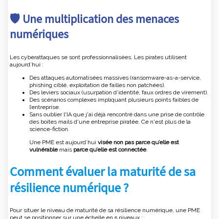
🛡️ Une multiplication des menaces
numériques
Les cyberattaques se sont professionnalisées. Les pirates utilisent
aujourd’hui :
Des attaques automatisées massives (ransomware-as-a-service,
phishing ciblé, exploitation de failles non patchées).
Des leviers sociaux (usurpation d’identité, faux ordres de virement).
Des scénarios complexes impliquant plusieurs points faibles de
l’entreprise.
Sans oublier l'IA que j'ai déjà rencontré dans une prise de contrôle
des boites mails d'une entreprise piratée. Ce n'est plus de la
science-fiction.
Une PME est aujourd’hui
visée non pas parce qu’elle est
vulnérable
mais
parce qu’elle est connectée
.
Comment évaluer la maturité de sa
résilience numérique ?
Pour situer le niveau de maturité de sa résilience numérique, une PME
peut se positionner sur une échelle en 5 niveaux :