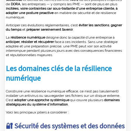
de
DORA
, les entreprises — y compris les PME — sont de plus en plus
incitées, voire contraintes car sous-traitante d'une entreprise cliente, à
adopter une posture proactive
en matière de sécurité et de résilience
numérique.
Anticiper ces évolutions réglementaires, c’est
éviter les sanctions
,
gagner
du temps
et
préparer sereinement l’avenir
.
La
résilience numérique
désigne donc la capacité d’une entreprise à
anticiper, résister et récupérer
face à ces incidents. Sans une stratégie
adaptée et une préparation précise, une PME peut voir son activité
interrompue pendant plusieurs jours avec des conséquences financières
et réputationnelles majeures.
Les domaines clés de la résilience
numérique
Construire une résilience numérique efficace, ce n’est pas (seulement)
installer un antivirus ou sauvegarder ses fichiers sur un disque externe.
C’est
adopter une approche systémique
qui couvre plusieurs
domaines
stratégiques du système d’information
.
Voici les principaux piliers à considérer :
🔐
Sécurité des systèmes et des données