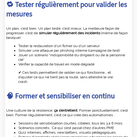
🔁 Tester régulièrement pour valider les
mesures
Un plan, c’est bien. Un plan testé, c’est mieux. La meilleure façon de
progresser, c’est de
simuler régulièrement des incidents
(même de façon
basique) :
Tester la restauration d’un fichier ou d’un serveur
Simuler une attaque par phishing interne (campagne de test)
Jouer un scénario “indisponibilité du dirigeant ou de la personne
clé”
Vérifier la capacité de travail en mode dégradé
✔ Ces tests permettent de valider ce qui fonctionne… et
d’ajuster ce qui ne tient pas la route, sans attendre le vrai
crash.
🧠 Former et sensibiliser en continu
Une culture de la résilience,
ça s’entretient
. Former ponctuellement, c’est
bien. Former régulièrement, c’est ce qui crée des automatismes :
Sessions de sensibilisation courtes, ciblées, tous les 3 à 6 mois
Scénarios concrets : Ce qui s’est passé chez d’autres PME
Quiz internes, affiches, newsletters, visuels pédagogiques