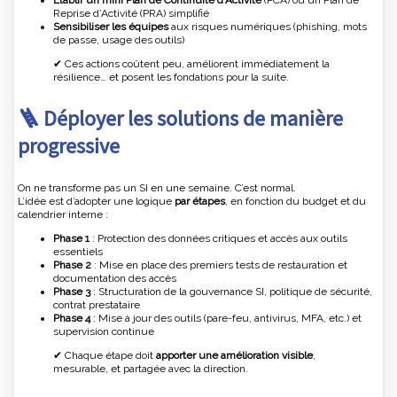
Établir un mini Plan de Continuité d’Activité
(PCA) ou un Plan de
Reprise d’Activité (PRA) simplifié
Sensibiliser les équipes
aux risques numériques (phishing, mots
de passe, usage des outils)
✔ Ces actions coûtent peu, améliorent immédiatement la
résilience… et posent les fondations pour la suite.
🪜 Déployer les solutions de manière
progressive
On ne transforme pas un SI en une semaine. C’est normal.
L’idée est d’adopter une logique
par étapes
, en fonction du budget et du
calendrier interne :
Phase 1
: Protection des données critiques et accès aux outils
essentiels
Phase 2
: Mise en place des premiers tests de restauration et
documentation des accès
Phase 3
: Structuration de la gouvernance SI, politique de sécurité,
contrat prestataire
Phase 4
: Mise à jour des outils (pare-feu, antivirus, MFA, etc.) et
supervision continue
✔ Chaque étape doit
apporter une amélioration visible
,
mesurable, et partagée avec la direction.