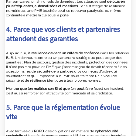
Ransomwares, phishing, vols de données : Les attaques sont
de plus en
plus fréquentes, automatisées et massives
. Sans stratégie de résilience
numérique, une PME touchée peut se retrouver paralysée, ou même
contrainte à mettre la clé sous la porte.
4. Parce que vos clients et partenaires
attendent des garanties
Aujourd’hui,
la résilience devient un critère de confiance
dans les relations
B2B. Un donneur d’ordre ou un partenaire stratégique peut exiger des
garanties : Plan de secours, gestion des incidents, protection des données.
Il n'est pas rare pour les PME que j'accompagne de devoir répondre à des
questionnaires de sécurité de la part des gros donneurs d'ordre qui
soustraitent et qui "imposent" à la PME sous-traitante un niveau de
sécurité et de résilience identique à leur propres normes.
Montrer que l’on maîtrise son SI et que l’on peut faire face à un incident
,
c’est aussi renforcer son attractivité commerciale et sa crédibilité.
5. Parce que la réglementation évolue
vite
Avec l’arrivée du
RGPD
, des obligations en matière de
cybersécurité
sectorielle
et bientôt de normes comme
NIS 2
ou des pratiques inspirées