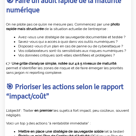
🧭 Faire un audit rapide de la maturité
numérique
On ne pilote pas ce qu’on ne mesure pas. Commencez par une
photo
rapide mais structurée
de la situation actuelle de l’entreprise :
Avez-vous une stratégie de sauvegarde documentée et testée ?
Savez-vous qui a accès à quoi dans vos outils numériques ?
Disposez-vous d’un plan en cas de panne ou de cyberattaque ?
Vos collaborateurs sont-ils sensibilisés aux risques numériques ?
Vos données critiques sont-elles identifiées et protégées ?
👉
Une grille d’analyse simple, notée sur 4 à 5 niveaux de maturité
,
permet d’identifier les zones de risque et de faire émerger les priorités
sans jargon ni reporting complexe.
🎯 Prioriser les actions selon le rapport
“impact/coût”
L’objectif : Traiter
en premier
les sujets à fort impact, peu coûteux, souvent
négligés.
Voici un top 3 des actions “à rentabilité immédiate” :
Mettre en place une stratégie de sauvegarde solide
(et la tester)