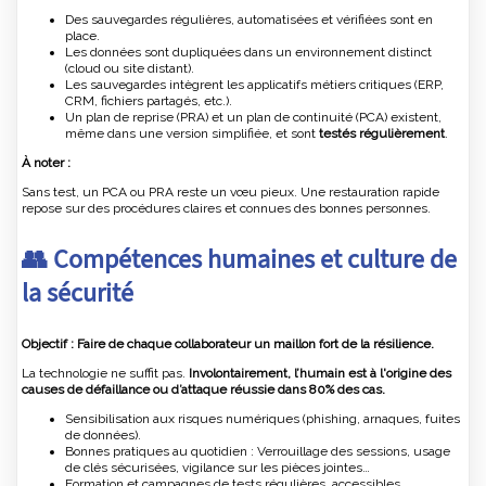
Des sauvegardes régulières, automatisées et vérifiées sont en
place.
Les données sont dupliquées dans un environnement distinct
(cloud ou site distant).
Les sauvegardes intègrent les applicatifs métiers critiques (ERP,
CRM, fichiers partagés, etc.).
Un plan de reprise (PRA) et un plan de continuité (PCA) existent,
même dans une version simplifiée, et sont
testés régulièrement
.
À noter :
Sans test, un PCA ou PRA reste un vœu pieux. Une restauration rapide
repose sur des procédures claires et connues des bonnes personnes.
👥 Compétences humaines et culture de
la sécurité
Objectif : Faire de chaque collaborateur un maillon fort de la résilience.
La technologie ne suffit pas.
Involontairement, l’humain est à l'origine des
causes de défaillance ou d’attaque réussie dans 80% des cas.
Sensibilisation aux risques numériques (phishing, arnaques, fuites
de données).
Bonnes pratiques au quotidien : Verrouillage des sessions, usage
de clés sécurisées, vigilance sur les pièces jointes…
Formation et campagnes de tests régulières, accessibles,