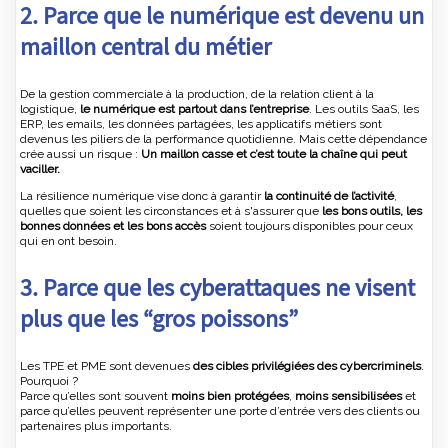
2. Parce que le numérique est devenu un
maillon central du métier
De la gestion commerciale à la production, de la relation client à la
logistique,
le numérique est partout dans l’entreprise
. Les outils SaaS, les
ERP, les emails, les données partagées, les applicatifs métiers sont
devenus les piliers de la performance quotidienne. Mais cette dépendance
crée aussi un risque :
Un maillon casse et c’est toute la chaîne qui peut
vaciller.
La résilience numérique vise donc à garantir
la continuité de l’activité
,
quelles que soient les circonstances et à s'assurer que
les bons outils, les
bonnes données et les bons accès
soient toujours disponibles pour ceux
qui en ont besoin.
3. Parce que les cyberattaques ne visent
plus que les “gros poissons”
Les TPE et PME sont devenues
des cibles privilégiées des cybercriminels
.
Pourquoi ?
Parce qu’elles sont souvent
moins bien protégées
,
moins sensibilisées
et
parce qu’elles peuvent représenter une porte d’entrée vers des clients ou
partenaires plus importants.