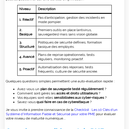
Niveau
Description
Pas d’anticipation, gestion des incidents en
1. Réactif
mode pompier.
2.
Premiers outils en place (antivirus,
Basique
sauvegardes) mais sans vision globale.
3.
Politiques de sécurité définies, formation
Structuré
basique des employés.
Plans de reprise opérationnels, tests
4. Avancé
réguliers, monitoring proactif.
Automatisation des réponses, tests
5. Proactif
fréquents, culture de sécurité ancrée.
Quelques questions simples permettent une auto-évaluation rapide :
Avez-vous un
plan de sauvegarde testé régulièrement
?
Comment sont gérés les
accès et droits utilisateurs
?
Vos équipes sont-elles
sensibilisées aux cyber-risques
?
Savez-vous
quoi faire en cas de cyberattaque
?
Je vous invite à prendre connaissance de la
Checklist : Les 10 Clés d’un
Système d'Information Fiable et Sécurisé pour votre PME
pour évaluer
votre niveau de maturité numérique...