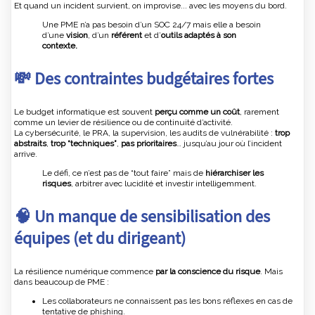
Et quand un incident survient, on improvise... avec les moyens du bord.
Une PME n’a pas besoin d’un SOC 24/7 mais elle a besoin
d’une
vision
, d’un
référent
et d’
outils adaptés à son
contexte.
💸 Des contraintes budgétaires fortes
Le budget informatique est souvent
perçu comme un coût
, rarement
comme un levier de résilience ou de continuité d’activité.
La cybersécurité, le PRA, la supervision, les audits de vulnérabilité :
trop
abstraits
,
trop “techniques”
,
pas prioritaires
… jusqu’au jour où l’incident
arrive.
Le défi, ce n’est pas de “tout faire” mais de
hiérarchiser les
risques
, arbitrer avec lucidité et investir intelligemment.
🧠 Un manque de sensibilisation des
équipes (et du dirigeant)
La résilience numérique commence
par la conscience du risque
. Mais
dans beaucoup de PME :
Les collaborateurs ne connaissent pas les bons réflexes en cas de
tentative de phishing.