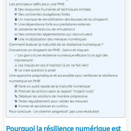
Les principaux défis pour une PME
⚙️ Des ressources humaines et techniques limitées
💸 Des contraintes budgétaires fortes
🧠 Un manque de sensibilisation des équipes (et du dirigeant)
🔌 Une dépendance forte aux prestataires externes
🚨 L’absence de tests (ou de simulations)
📜 Des contraintes réglementaires qui s’accumulent
🛡️ Une multiplication des menaces numériques
Comment évaluer la maturité de sa résilience numérique ?
Convaincre un dirigeant de PME : Gains et risques
✅ Les gains d’une résilience numérique efficace (si on agit dès
maintenant)
⚠️ Les risques en cas d’inaction (si on ne fait rien)
🎯 La vraie question à poser
Une approche pragmatique et accessible pour renforcer la résilience
numérique en PME
🧭 Faire un audit rapide de la maturité numérique
🎯 Prioriser les actions selon le rapport “impact/coût”
🪜 Déployer les solutions de manière progressive
🔁 Tester régulièrement pour valider les mesures
🧠 Former et sensibiliser en continu
Pour conclure : Un chemin progressif, pas une révolution
Pourquoi la résilience numérique est