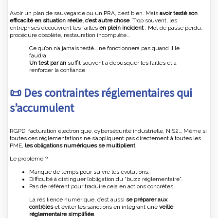
Avoir un plan de sauvegarde ou un PRA, c’est bien. Mais
avoir testé son
efficacité en situation réelle, c’est autre chose
. Trop souvent, les
entreprises découvrent les failles
en plein incident
: Mot de passe perdu,
procédure obsolète, restauration incomplète…
Ce qu’on n’a jamais testé… ne fonctionnera pas quand il le
faudra.
Un test par an
suffit souvent à débusquer les failles et à
renforcer la confiance.
📜 Des contraintes réglementaires qui
s’accumulent
RGPD, facturation électronique, cybersécurité industrielle, NIS2… Même si
toutes ces réglementations ne s’appliquent pas directement à toutes les
PME,
les obligations numériques se multiplient
.
Le problème ?
Manque de temps pour suivre les évolutions.
Difficulté à distinguer l’obligation du “buzz réglementaire”.
Pas de référent pour traduire cela en actions concrètes.
La résilience numérique, c’est aussi
se préparer aux
contrôles
et éviter les sanctions en intégrant une
veille
réglementaire simplifiée
.