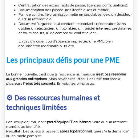
Centralisation des accès (mots de passe, licences, configurations).
Documentation des procédures (techniques et métier).
Plan de continuité organisationnelle en cas d’absence d’un décideur
ou d’un référent clé.
Document "urgence" qui contient les contacts nécessaires (sans
oublier un électricien, un plombier, un juriste) internes, prestataires
et fournisseurs, n° de compte ou contrat client.
En cas d’incident ou d’absence imprévue, une PME bien
documentée redémarre plus vite.
Les principaux défis pour une PME
La bonne nouvelle, c’est que la résilience numérique
n’est pas réservée
aux grandes entreprises
. Mais soyons réalistes : Les PME font face à
plusieurs
freins très concrets
. En voici les principaux.
⚙️ Des ressources humaines et
techniques limitées
Beaucoup de PME n’ont
pas d’équipe IT en interne
, voire aucun référent
numérique identifié.
Résultat : Les sujets SI passent
après l’opérationnel
, gérés “à la demande”
ou en mode pompier.