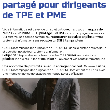
partagé pour dirigeants
de TPE et PME
Votre informatique est devenue un sujet
critique
, mais vous
manquez de
temps
, de
visibilité
ou de
pilotage
.
GO DSI
vous accompagne en tant que
DSI externalisé à temps partagé pour
structurer
,
sécuriser
et
piloter
votre
système d’information
sans recruter un DSI à temps plein
.
GO DSI accompagne les dirigeants de TPE et PME dans le pilotage stratégique
et opérationnel de leur système d’information.
L’objectif :
Reprendre le contrôle de votre IT,
sécuriser
vos opérations,
prioriser
les projets utiles et
maîtriser
durablement vos coûts informatiques.
Une approche de proximité, avec un ancrage local fort
. Basé en
Sarthe
,
GO DSI accompagne des dirigeants de TPE et PME localement et à Paris, avec
une même exigence de pilotage, de neutralité et d’efficacité.