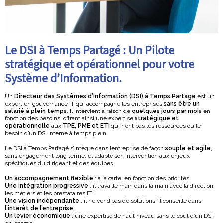
Le DSI à Temps Partagé : Un Pilote
stratégique et opérationnel pour votre
Système d’Information.
Un
Directeur des Systèmes d’Information (DSI) à Temps Partagé
est un
expert en gouvernance IT qui accompagne les entreprises
sans être un
salarié à plein temps
. Il intervient à raison de
quelques jours par mois
en
fonction des besoins, offrant ainsi une expertise
stratégique et
opérationnelle
aux
TPE, PME et ETI
qui n’ont pas les ressources ou le
besoin d’un DSI interne à temps plein.
Le DSI à Temps Partagé s’intègre dans l’entreprise de façon
souple et agile
,
sans engagement long terme, et adapte son intervention aux enjeux
spécifiques du dirigeant et des équipes.
Un accompagnement flexible
: à la carte, en fonction des priorités.
Une intégration progressive
: il travaille main dans la main avec la direction,
les métiers et les prestataires IT.
Une vision indépendante
: il ne vend pas de solutions, il conseille dans
l’intérêt de l’entreprise
.
Un levier économique
: une expertise de haut niveau sans le coût d’un DSI
en interne.