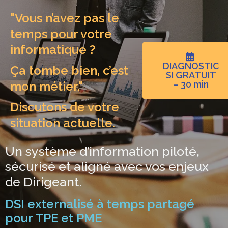
"Vous n’avez pas le
temps pour votre
informatique ?
DIAGNOSTIC
Ça tombe bien, c’est
SI GRATUIT
mon métier."
– 30 min
Discutons de votre
situation actuelle.
Un système d’information piloté,
sécurisé et aligné avec vos enjeux
de Dirigeant.
DSI externalisé à temps partagé
pour TPE et PME