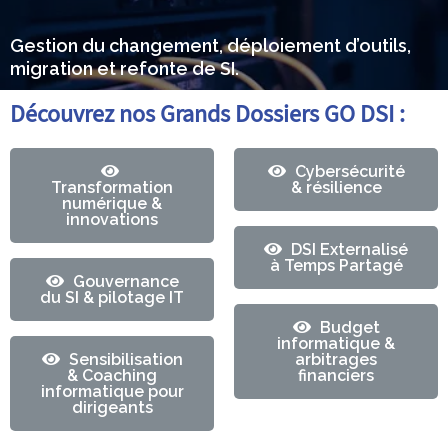
Gestion du changement, déploiement d’outils,
migration et refonte de SI.
Découvrez nos Grands Dossiers GO DSI :
Cybersécurité
Transformation
& résilience
numérique &
innovations
DSI Externalisé
à Temps Partagé
Gouvernance
du SI & pilotage IT
Budget
informatique &
Sensibilisation
arbitrages
& Coaching
financiers
informatique pour
dirigeants