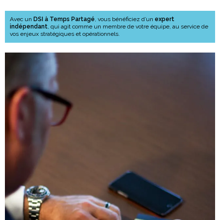
Avec un
DSI à Temps Partagé
, vous bénéficiez d’un
expert
indépendant
, qui agit comme un membre de votre équipe, au service de
vos enjeux stratégiques et opérationnels.