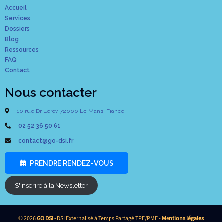
Accueil
Services
Dossiers
Blog
Ressources
FAQ
Contact
Nous contacter
10 rue Dr Leroy 72000 Le Mans, France.
02 52 36 50 61
contact@go-dsi.fr
PRENDRE RENDEZ-VOUS
S'inscrire à la Newsletter
© 2026
GO DSI
- DSI Externalisé à Temps Partagé TPE/PME -
Mentions légales