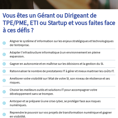
Vous êtes un Gérant ou Dirigeant de
TPE/PME, ETI ou Startup et vous faites face
à ces défis ?
Aligner le système d’information sur les enjeux stratégiques et technologiques
de l’entreprise.
Adapter l’infrastructure informatique à un environnement en pleine
expansion.
Gagner en autonomie et en maîtrise sur les décisions et la gestion du SI.
Rationnaliser le nombre de prestataires IT à gérer et mieux maitriser les coûts IT.
Améliorer votre visibilité sur l’état de votre SI, son niveau de résilience et ses
risques.
Choisir les meilleurs outils et solutions IT pour accompagner votre
développement sans se tromper.
Anticiper et se préparer à une crise cyber, se protéger face aux risques
numériques.
Reprendre le pouvoir sur vos projets de transformation numérique et gagner
en visibilité.