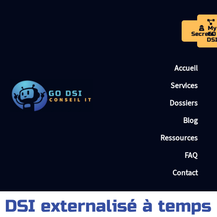
My
Secrets
GO
DS
Accueil
Services
Dossiers
Blog
Ressources
FAQ
Contact
DSI externalisé à temps