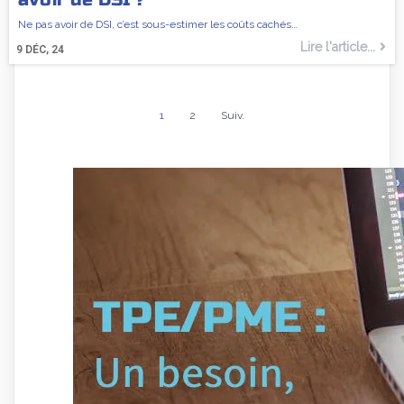
Ne pas avoir de DSI, c’est sous-estimer les coûts cachés…
Lire l'article...
9
DÉC, 24
1
2
Suiv.