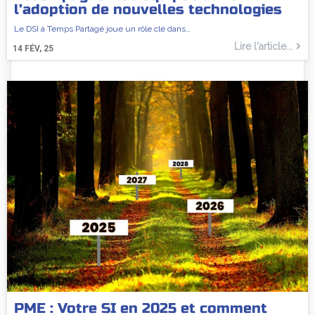
l’adoption de nouvelles technologies
Le DSI à Temps Partagé joue un rôle clé dans…
Lire l'article...
14
FÉV, 25
PME : Votre SI en 2025 et comment