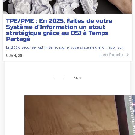
TPE/PME : En 2025, faites de votre
Système d’Information un atout
stratégique grâce au DSI à Temps
Partagé
En 2025, sécuriser, optimiser et aligner votre système d'information sur…
Lire l'article...
8
JAN, 25
1
2
Suiv.