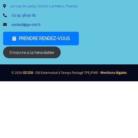
10 rue Dr Leroy 72000 Le Mans, France.
02 52 36 50 61
contact@go-dsi.fr
PRENDRE RENDEZ-VOUS
S'inscrire à la Newsletter
© 2026
GO DSI
- DSI Externalisé à Temps Partagé TPE/PME -
Mentions légales