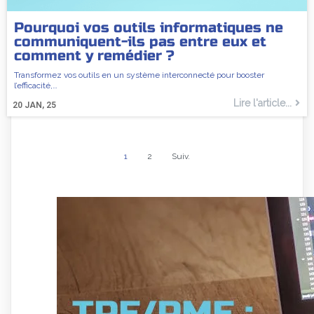
Pourquoi vos outils informatiques ne
communiquent-ils pas entre eux et
comment y remédier ?
Transformez vos outils en un système interconnecté pour booster
l’efficacité,…
Lire l'article...
20
JAN, 25
1
2
Suiv.