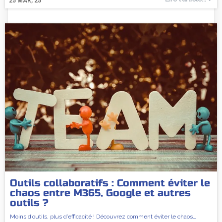
25
MAR, 25
Outils collaboratifs : Comment éviter le
chaos entre M365, Google et autres
outils ?
Moins d’outils, plus d’efficacité ! Découvrez comment éviter le chaos…