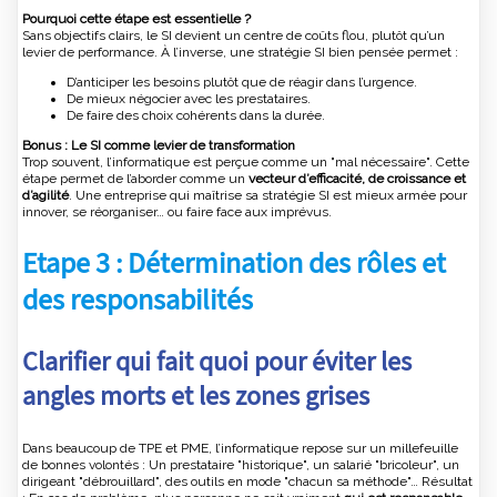
Pourquoi cette étape est essentielle ?
Sans objectifs clairs, le SI devient un centre de coûts flou, plutôt qu’un
levier de performance. À l’inverse, une stratégie SI bien pensée permet :
D’anticiper les besoins plutôt que de réagir dans l’urgence.
De mieux négocier avec les prestataires.
De faire des choix cohérents dans la durée.
Bonus : Le SI comme levier de transformation
Trop souvent, l’informatique est perçue comme un "mal nécessaire". Cette
étape permet de l’aborder comme un
vecteur d’efficacité, de croissance et
d’agilité
. Une entreprise qui maîtrise sa stratégie SI est mieux armée pour
innover, se réorganiser… ou faire face aux imprévus.
Etape 3 : Détermination des rôles et
des responsabilités
Clarifier qui fait quoi pour éviter les
angles morts et les zones grises
Dans beaucoup de TPE et PME, l’informatique repose sur un millefeuille
de bonnes volontés : Un prestataire "historique", un salarié "bricoleur", un
dirigeant "débrouillard", des outils en mode "chacun sa méthode"… Résultat