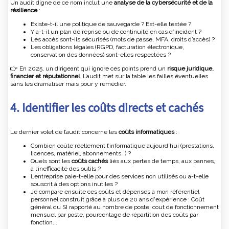
Un audit digne de ce nom inclut une
analyse de la cybersécurité et de la
résilience
:
Existe-t-il une politique de sauvegarde ? Est-elle testée ?
Y a-t-il un plan de reprise ou de continuité en cas d’incident ?
Les accès sont-ils sécurisés (mots de passe, MFA, droits d’accès) ?
Les obligations légales (RGPD, facturation électronique,
conservation des données) sont-elles respectées ?
👉 En 2025, un dirigeant qui ignore ces points prend un
risque juridique,
financier et réputationnel
. L’audit met sur la table les failles éventuelles
sans les dramatiser mais pour y remédier.
4. Identifier les coûts directs et cachés
Le dernier volet de l’audit concerne les
coûts informatiques
:
Combien coûte réellement l’informatique aujourd’hui (prestations,
licences, matériel, abonnements…) ?
Quels sont les
coûts cachés
liés aux pertes de temps, aux pannes,
à l’inefficacité des outils ?
L’entreprise paie-t-elle pour des services non utilisés ou a-t-elle
souscrit à des options inutiles ?
Je compare ensuite ces coûts et dépenses à mon référentiel
personnel construit grâce à plus de 20 ans d'expérience : Coût
général du SI rapporté au nombre de poste, cout de fonctionnement
mensuel par poste, pourcentage de répartition des coûts par
fonction...