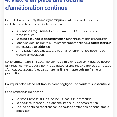
d’amélioration continue
Le SI doit rester un
système dynamique
capable de s’adapter aux
évolutions de l’entreprise. Cela passe par :
Des
revues régulières
du fonctionnement (mensuelles ou
trimestrielles).
La
mise à jour de la documentation
technique et des procédures.
L’analyse des incidents ou dysfonctionnements pour
capitaliser sur
les retours d’expérience
.
L’implication des utilisateurs pour faire remonter les besoins et
idées d’amélioration.
👉 Exemple : Une TPE de 15 personnes a mis en place un « quart d’heure
SI » tous les mois. Cela a permis de détecter très tôt une dérive sur l’usage
d’un outil collaboratif… et de corriger le tir avant que cela ne freine la
production.
Pourquoi cette étape est trop souvent négligée… et pourtant si essentielle
?
Sans processus de gestion :
Le savoir repose sur les individus, pas sur l’entreprise.
La sécurité repose sur la chance, pas sur une organisation.
Les incidents se répètent car les causes profondes ne sont jamais
adressées.