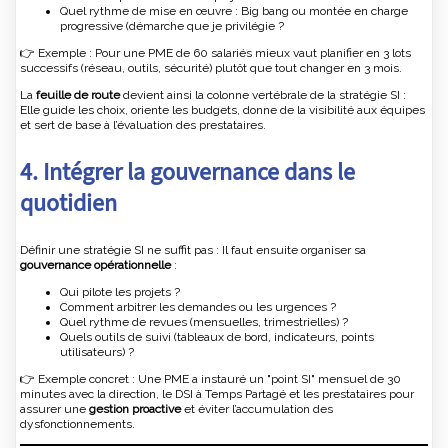
Quel rythme de mise en œuvre : Big bang ou montée en charge
progressive (démarche que je privilégie ?
👉 Exemple : Pour une PME de 60 salariés mieux vaut planifier en 3 lots
successifs (réseau, outils, sécurité) plutôt que tout changer en 3 mois.
La
feuille de route
devient ainsi la colonne vertébrale de la stratégie SI :
Elle guide les choix, oriente les budgets, donne de la visibilité aux équipes
et sert de base à l’évaluation des prestataires.
4. Intégrer la gouvernance dans le
quotidien
Définir une stratégie SI ne suffit pas : Il faut ensuite organiser sa
gouvernance opérationnelle
:
Qui pilote les projets ?
Comment arbitrer les demandes ou les urgences ?
Quel rythme de revues (mensuelles, trimestrielles) ?
Quels outils de suivi (tableaux de bord, indicateurs, points
utilisateurs) ?
👉 Exemple concret : Une PME a instauré un "point SI" mensuel de 30
minutes avec la direction, le DSI à Temps Partagé et les prestataires pour
assurer une
gestion proactive
et éviter l’accumulation des
dysfonctionnements.