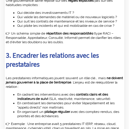
Une gouvernance saine repose sur des
règles explicites
pas sur des
habitudes implicites :
Qui décide des investissements IT ?
Qui valide les demandes de matériel ou de nouveaux logiciels ?
Qui suit les contrats de maintenance et les niveaux de service ?
Qui pilote les incidents et qui est mobilisable en cas de crise ?
👉 Un schéma simple de
répartition des responsabilités
(type RACI –
Responsable, Approbateur, Consulté, Informé) permet de clarifier les rôles
et d’éviter les doublons ou les oublis.
3. Encadrer les relations avec les
prestataires
Les prestataires informatiques jouent souvent un rôle clé… mais
ne doivent
jamais gouverner à la place de l’entreprise
. L’enjeu est de rééquilibrer la
relation :
En cadrant les interventions avec des
contrats clairs et des
indicateurs de suivi
(SLA, réactivité, maintenance, sécurité).
En centralisant les demandes pour éviter l’éparpillement et les
"appels directs" non maîtrisés.
En organisant un
pilotage régulier
avec des comptes-rendus, des
priorités et des échéances.
👉 Exemple : Une entreprise avait 5 prestataires IT (ERP, réseau, cloud,
maintenance, cybersécurité), chacun travaillant en silo. La mise en place