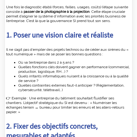
Une fois le diagnostic établi (forces, failles, usages, coûts) l’étape suivante
consiste à
passer de la photographie à la projection
. Cette étape cruciale
permet d’aligner le système d’information avec les priorités business de
l’entreprise. C’est là que la gouvernance SI prend tout son sens.
1. Poser une vision claire et réaliste
Il ne s’agit pas d’empiler des projets technos ou de céder aux sirènes du «
tout numérique » mais de se poser les bonnes questions :
Où va l’entreprise dans 2 à 5 ans ?
Quelles fonctions clés doivent gagner en performance (commercial,
production, logistique, RH...) ?
Quels irritants informatiques nuisent à la croissance ou à la qualité
de service ?
Quelles contraintes externes faut-il anticiper ? (Règlementation,
cybersécurité, télétravail…)
👉 Exemple : Une entreprise du bâtiment souhaitait fluidifier ses
chantiers. L’objectif stratégique du SI est devenu : « Numériser les
échanges terrain ↔ bureau pour limiter les erreurs et les allers-retours
papier. »
2. Fixer des objectifs concrets,
mesurables et adaptés