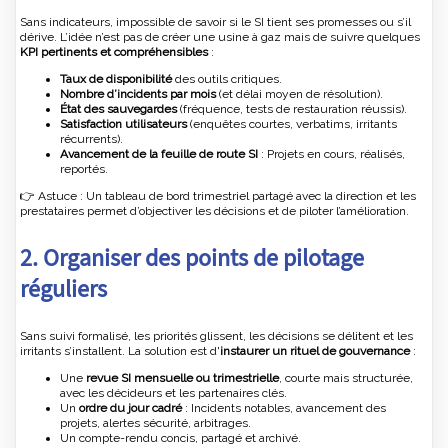
Sans indicateurs, impossible de savoir si le SI tient ses promesses ou s’il
dérive. L’idée n’est pas de créer une usine à gaz mais de suivre quelques
KPI pertinents et compréhensibles
:
Taux de disponibilité
des outils critiques.
Nombre d’incidents par mois
(et délai moyen de résolution).
État des sauvegardes
(fréquence, tests de restauration réussis).
Satisfaction utilisateurs
(enquêtes courtes, verbatims, irritants
récurrents).
Avancement de la feuille de route SI
: Projets en cours, réalisés,
reportés.
👉 Astuce : Un tableau de bord trimestriel partagé avec la direction et les
prestataires permet d’objectiver les décisions et de piloter l’amélioration.
2. Organiser des points de pilotage
réguliers
Sans suivi formalisé, les priorités glissent, les décisions se délitent et les
irritants s’installent. La solution est d'
instaurer un rituel de gouvernance
:
Une
revue SI mensuelle ou trimestrielle
, courte mais structurée,
avec les décideurs et les partenaires clés.
Un
ordre du jour cadré
: Incidents notables, avancement des
projets, alertes sécurité, arbitrages.
Un compte-rendu concis, partagé et archivé.