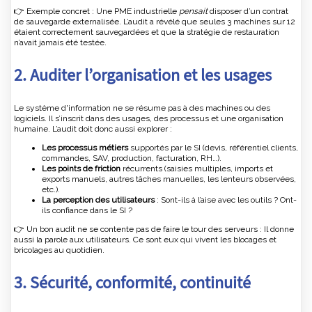
👉 Exemple concret : Une PME industrielle
pensait
disposer d’un contrat
de sauvegarde externalisée. L’audit a révélé que seules 3 machines sur 12
étaient correctement sauvegardées et que la stratégie de restauration
n’avait jamais été testée.
2. Auditer l’organisation et les usages
Le système d'information ne se résume pas à des machines ou des
logiciels. Il s’inscrit dans des usages, des processus et une organisation
humaine. L’audit doit donc aussi explorer :
Les processus métiers
supportés par le SI (devis, référentiel clients,
commandes, SAV, production, facturation, RH…).
Les points de friction
récurrents (saisies multiples, imports et
exports manuels, autres tâches manuelles, les lenteurs observées,
etc.).
La perception des utilisateurs
: Sont-ils à l’aise avec les outils ? Ont-
ils confiance dans le SI ?
👉 Un bon audit ne se contente pas de faire le tour des serveurs : Il donne
aussi la parole aux utilisateurs. Ce sont eux qui vivent les blocages et
bricolages au quotidien.
3. Sécurité, conformité, continuité