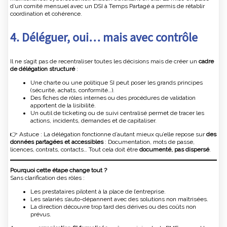
d’un comité mensuel avec un DSI à Temps Partagé a permis de rétablir
coordination et cohérence.
4. Déléguer, oui… mais avec contrôle
Il ne s’agit pas de recentraliser toutes les décisions mais de créer un
cadre
de délégation structuré
:
Une charte ou une politique SI peut poser les grands principes
(sécurité, achats, conformité…).
Des fiches de rôles internes ou des procédures de validation
apportent de la lisibilité.
Un outil de ticketing ou de suivi centralisé permet de tracer les
actions, incidents, demandes et de capitaliser.
👉 Astuce : La délégation fonctionne d’autant mieux qu’elle repose sur
des
données partagées et accessibles
: Documentation, mots de passe,
licences, contrats, contacts… Tout cela doit être
documenté, pas dispersé
.
Pourquoi cette étape change tout ?
Sans clarification des rôles :
Les prestataires pilotent à la place de l’entreprise.
Les salariés s’auto-dépannent avec des solutions non maîtrisées.
La direction découvre trop tard des dérives ou des coûts non
prévus.