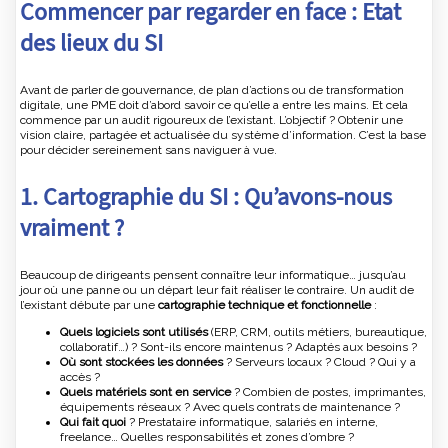
Commencer par regarder en face : Etat
des lieux du SI
Avant de parler de gouvernance, de plan d’actions ou de transformation
digitale, une PME doit d’abord savoir ce qu’elle a entre les mains. Et cela
commence par un audit rigoureux de l’existant. L’objectif ? Obtenir une
vision claire, partagée et actualisée du système d’information. C’est la base
pour décider sereinement sans naviguer à vue.
1. Cartographie du SI : Qu’avons-nous
vraiment ?
Beaucoup de dirigeants pensent connaître leur informatique… jusqu’au
jour où une panne ou un départ leur fait réaliser le contraire. Un audit de
l’existant débute par une
cartographie technique et fonctionnelle
:
Quels logiciels sont utilisés
(ERP, CRM, outils métiers, bureautique,
collaboratif…) ? Sont-ils encore maintenus ? Adaptés aux besoins ?
Où sont stockées les données
? Serveurs locaux ? Cloud ? Qui y a
accès ?
Quels matériels sont en service
? Combien de postes, imprimantes,
équipements réseaux ? Avec quels contrats de maintenance ?
Qui fait quoi
? Prestataire informatique, salariés en interne,
freelance… Quelles responsabilités et zones d’ombre ?