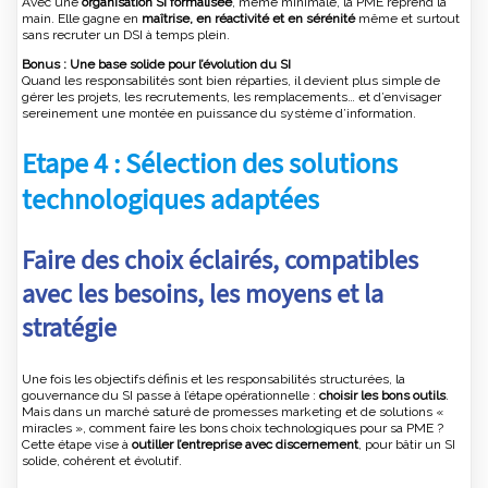
Avec une
organisation SI formalisée
, même minimale, la PME reprend la
main. Elle gagne en
maîtrise, en réactivité et en sérénité
même et surtout
sans recruter un DSI à temps plein.
Bonus : Une base solide pour l’évolution du SI
Quand les responsabilités sont bien réparties, il devient plus simple de
gérer les projets, les recrutements, les remplacements… et d’envisager
sereinement une montée en puissance du système d’information.
Etape 4 : Sélection des solutions
technologiques adaptées
Faire des choix éclairés, compatibles
avec les besoins, les moyens et la
stratégie
Une fois les objectifs définis et les responsabilités structurées, la
gouvernance du SI passe à l’étape opérationnelle :
choisir les bons outils
.
Mais dans un marché saturé de promesses marketing et de solutions «
miracles », comment faire les bons choix technologiques pour sa PME ?
Cette étape vise à
outiller l’entreprise avec discernement
, pour bâtir un SI
solide, cohérent et évolutif.