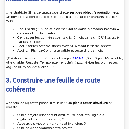
Une stratégie SI n’a de valeur que si elle
sert des objectifs opérationnels
.
On privilégiera donc des cibles claires, réalistes et compréhensibles par
tous :
Réduire de 30 % les saisies manuelles dans le processus devis →
commande → facturation.
Centraliser les données clients d’ici 6 mois dans un CRM partagé
par les équipes.
Sécuriser les accès distants avec MFA avant la fin de l’année.
Avoir un Plan de Continuité validé et testé d’ici 12 mois.
👉 Astuce : Adoptez la méthode classique
SMART
(Spécifique, Mesurable,
Atteignable, Réaliste, Temporellement défini) pour éviter les promesses
vagues du type "Améliorer l’IT".
3. Construire une feuille de route
cohérente
Une fois les objectifs posés, il faut bâtir un
plan d’action structuré
et
réaliste
:
Quels projets prioriser (infrastructure, sécurité, logiciels,
digitalisation des processus) ?
Avec quels moyens humains et financiers ?
Quelles dépendances entre projets ?