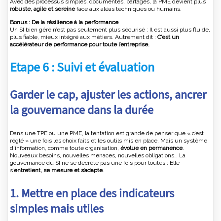
Avec des processus simples, documentés, partagés, la PME devient plus
robuste, agile et sereine
face aux aléas techniques ou humains.
Bonus : De la résilience à la performance
Un SI bien géré n’est pas seulement plus sécurisé : Il est aussi plus fluide,
plus fiable, mieux intégré aux métiers. Autrement dit :
C’est un
accélérateur de performance pour toute l’entreprise.
Etape 6 : Suivi et évaluation
Garder le cap, ajuster les actions, ancrer
la gouvernance dans la durée
Dans une TPE ou une PME, la tentation est grande de penser que « c’est
réglé » une fois les choix faits et les outils mis en place. Mais un système
d’information, comme toute organisation,
évolue en permanence
.
Nouveaux besoins, nouvelles menaces, nouvelles obligations… La
gouvernance du SI ne se décrète pas une fois pour toutes : Elle
s’
entretient, se mesure et s’adapte
.
1. Mettre en place des indicateurs
simples mais utiles