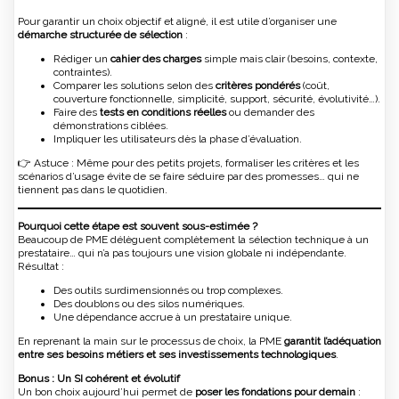
Pour garantir un choix objectif et aligné, il est utile d’organiser une
démarche structurée de sélection
:
Rédiger un
cahier des charges
simple mais clair (besoins, contexte,
contraintes).
Comparer les solutions selon des
critères pondérés
(coût,
couverture fonctionnelle, simplicité, support, sécurité, évolutivité…).
Faire des
tests en conditions réelles
ou demander des
démonstrations ciblées.
Impliquer les utilisateurs dès la phase d’évaluation.
👉 Astuce : Même pour des petits projets, formaliser les critères et les
scénarios d’usage évite de se faire séduire par des promesses… qui ne
tiennent pas dans le quotidien.
Pourquoi cette étape est souvent sous-estimée ?
Beaucoup de PME délèguent complètement la sélection technique à un
prestataire… qui n’a pas toujours une vision globale ni indépendante.
Résultat :
Des outils surdimensionnés ou trop complexes.
Des doublons ou des silos numériques.
Une dépendance accrue à un prestataire unique.
En reprenant la main sur le processus de choix, la PME
garantit l’adéquation
entre ses besoins métiers et ses investissements technologiques
.
Bonus : Un SI cohérent et évolutif
Un bon choix aujourd’hui permet de
poser les fondations pour demain
: