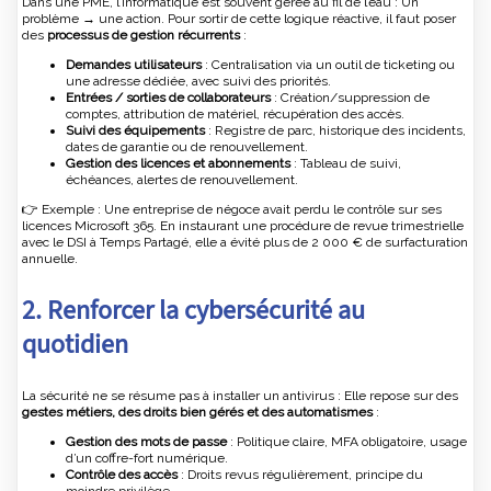
Dans une PME, l’informatique est souvent gérée au fil de l’eau : Un
problème → une action. Pour sortir de cette logique réactive, il faut poser
des
processus de gestion récurrents
:
Demandes utilisateurs
: Centralisation via un outil de ticketing ou
une adresse dédiée, avec suivi des priorités.
Entrées / sorties de collaborateurs
: Création/suppression de
comptes, attribution de matériel, récupération des accès.
Suivi des équipements
: Registre de parc, historique des incidents,
dates de garantie ou de renouvellement.
Gestion des licences et abonnements
: Tableau de suivi,
échéances, alertes de renouvellement.
👉 Exemple : Une entreprise de négoce avait perdu le contrôle sur ses
licences Microsoft 365. En instaurant une procédure de revue trimestrielle
avec le DSI à Temps Partagé, elle a évité plus de 2 000 € de surfacturation
annuelle.
2. Renforcer la cybersécurité au
quotidien
La sécurité ne se résume pas à installer un antivirus : Elle repose sur des
gestes métiers, des droits bien gérés et des automatismes
:
Gestion des mots de passe
: Politique claire, MFA obligatoire, usage
d’un coffre-fort numérique.
Contrôle des accès
: Droits revus régulièrement, principe du