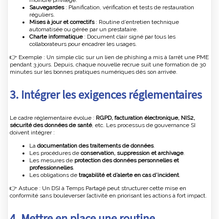
moindre privilège.
Sauvegardes
: Planification, vérification et tests de restauration
réguliers.
Mises à jour et correctifs
: Routine d’entretien technique
automatisée ou gérée par un prestataire.
Charte informatique
: Document clair signé par tous les
collaborateurs pour encadrer les usages.
👉 Exemple : Un simple clic sur un lien de phishing a mis à l’arrêt une PME
pendant 3 jours. Depuis, chaque nouvelle recrue suit une formation de 30
minutes sur les bonnes pratiques numériques dès son arrivée.
3. Intégrer les exigences réglementaires
Le cadre réglementaire évolue :
RGPD, facturation électronique, NIS2,
sécurité des données de santé
, etc. Les processus de gouvernance SI
doivent intégrer :
La
documentation des traitements de données
.
Les procédures de
conservation, suppression et archivage
.
Les mesures de
protection des données personnelles et
professionnelles
.
Les obligations de
traçabilité et d’alerte en cas d’incident
.
👉 Astuce : Un DSI à Temps Partagé peut structurer cette mise en
conformité sans bouleverser l’activité en priorisant les actions à fort impact.
4. Mettre en place une routine