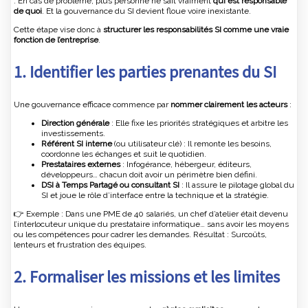
: En cas de problème, plus personne ne sait vraiment
qui est responsable
de quoi
. Et la gouvernance du SI devient floue voire inexistante.
Cette étape vise donc à
structurer les responsabilités SI comme une vraie
fonction de l’entreprise
.
1. Identifier les parties prenantes du SI
Une gouvernance efficace commence par
nommer clairement les acteurs
:
Direction générale
: Elle fixe les priorités stratégiques et arbitre les
investissements.
Référent SI interne
(ou utilisateur clé) : Il remonte les besoins,
coordonne les échanges et suit le quotidien.
Prestataires externes
: Infogérance, hébergeur, éditeurs,
développeurs… chacun doit avoir un périmètre bien défini.
DSI à Temps Partagé ou consultant SI
: Il assure le pilotage global du
SI et joue le rôle d’interface entre la technique et la stratégie.
👉 Exemple : Dans une PME de 40 salariés, un chef d’atelier était devenu
l’interlocuteur unique du prestataire informatique… sans avoir les moyens
ou les compétences pour cadrer les demandes. Résultat : Surcoûts,
lenteurs et frustration des équipes.
2. Formaliser les missions et les limites