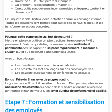
Qu’est-ce qui leur fait perdre du temps ?
Où bricolent-ils des solutions « maison » ?
Quels outils sont devenus incontournables et lesquels tombent en
désuétude ?
👉 Enquête rapide, boîte à idées, entretien annuel ou échange informel :
Toutes les occasions sont bonnes pour capter ces signaux faibles… et les
transformer en actions concrètes.
Pourquoi cette étape est le vrai test de maturité ?
Mettre en place un outil ou un plan d’actions, beaucoup de PME y
parviennent. Mais ce qui distingue une entreprise
résiliente et
performante
c’est sa capacité à
se poser régulièrement, à mesurer, à
ajuster
, plutôt que de courir d’une urgence à l’autre.
Avec un bon pilotage :
Les investissements sont mieux rentabilisés.
Les prestataires sont challengés sur des bases objectives.
Les collaborateurs gagnent en confiance dans les outils.
Bonus : Faire du SI un levier de progrès continu
La gouvernance SI ne doit pas être un fardeau. Bien pensée, elle devient
une routine structurante
qui donne de la visibilité à tous les niveaux de
l’entreprise et transforme le SI en
levier durable de performance et d’agilité
.
Etape 7 : Formation et sensibilisation
des employés