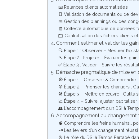
📧 Relances clients automatisées
📑 Validation de documents ou de dev
📅 Gestion des plannings ou des con
🧾 Collecte automatique de données f
🗂️ Centralisation des fichiers clients et
4. Comment estimer et valider les gain
🔍 Étape 1 : Observer – Mesurer l’exist
🔧 Étape 2 : Projeter – Évaluer les gain
✅ Étape 3 : Valider – Suivre les résulta
5. Démarche pragmatique de mise en
🧭 Étape 1 – Observer & Comprendre : 
🎯 Étape 2 – Prioriser les chantiers : G
🛠️ Étape 3 – Mettre en œuvre : Outils
📈 Étape 4 – Suivre, ajuster, capitaliser
👥 L’accompagnement d’un DSI à Temp
6. Accompagnement au changement : U
🧠 Comprendre les freins humains… po
🗝️ Les leviers d’un changement réussi
🎯 Le rôle du DSI à Temps Partagé dan