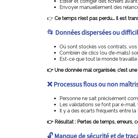
Editer et corriger des fichiers avant
Envoyer manuellement des relance
👉
Ce temps n’est pas perdu... il est tra
📂 Données dispersées ou diffic
Où sont stockés vos contrats, vos t
Combien de clics (ou d’e-mails) so
Est-ce que tout le monde travaille b
👉 Une donnée mal organisée, c’est une p
❌ Processus flous ou non maîtri
Personne ne sait précisément comm
Les validations se font par e-mail,
Il y a des écarts fréquents entre la 
👉 Résultat : Pertes de temps, erreurs, co
🔓 Manque de sécurité et de traça