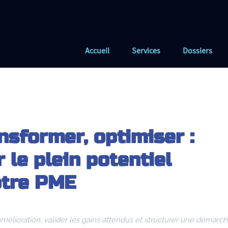
Accueil
Services
Dossiers
nsformer, optimiser :
le plein potentiel
otre PME
mélioration, valider les gains attendus et structurer une démarc