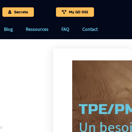
Secrets
My GO DSI
Blog
Ressources
FAQ
Contact
he