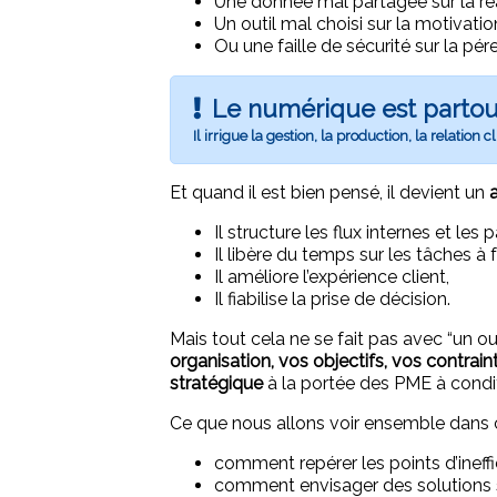
Une donnée mal partagée sur la ré
Un outil mal choisi sur la motivati
Ou une faille de sécurité sur la pér
Le numérique est partout
Il irrigue la gestion, la production, la relation c
Et quand il est bien pensé, il devient un
Il structure les flux internes et le
Il libère du temps sur les tâches à 
Il améliore l’expérience client,
Il fiabilise la prise de décision.
Mais tout cela ne se fait pas avec “un outi
organisation, vos objectifs, vos contrain
stratégique
à la portée des PME à condi
Ce que nous allons voir ensemble dans cet
comment repérer les points d’ineffi
comment envisager des solutions 