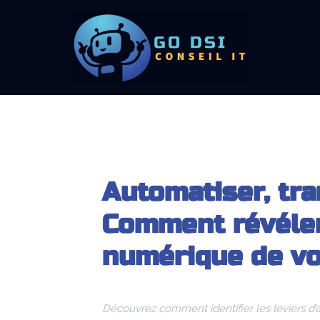
Automatiser, tra
Comment révéler 
numérique de v
Découvrez comment identifier les leviers d’a