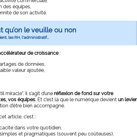
activité commerciale,
on des équipes,
ennité de son activité.
 qu’on le veuille ou non
lient, les RH, l'administratif…
accélérateur de croissance
:
s partages de données,
faible valeur ajoutée,
l miracle”. Il s’agit d’une
réflexion de fond sur votre
tes, vos équipes
. Et c’est là que le numérique devient
un levier
tion d’être bien accompagné.
 article, c’est :
cacité dans votre quotidien,
simples et pragmatiques (souvent peu coûteuses),