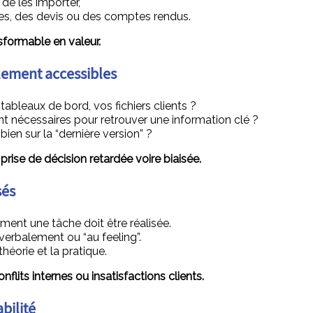
 de les importer,
s, des devis ou des comptes rendus.
nsformable en valeur.
ilement accessibles
ableaux de bord, vos fichiers clients ?
nt nécessaires pour retrouver une information clé ?
ien sur la “dernière version” ?
rise de décision retardée voire biaisée.
sés
ent une tâche doit être réalisée.
 verbalement ou “au feeling”.
théorie et la pratique.
nflits internes ou insatisfactions clients.
bilité