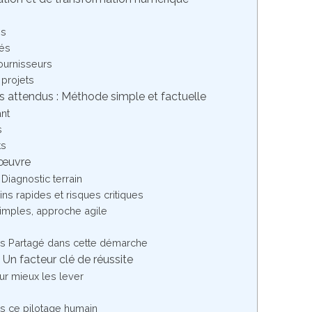
is
gés
ournisseurs
 projets
s attendus : Méthode simple et factuelle
ant
s
ts
 œuvre
Diagnostic terrain
ains rapides et risques critiques
 simples, approche agile
s Partagé dans cette démarche
n facteur clé de réussite
ur mieux les lever
s ce pilotage humain