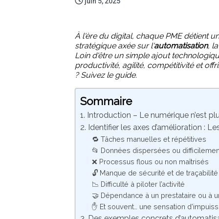
juin 5, 2025
À l'ère du digital, chaque PME détient un
stratégique axée sur l'
automatisation
, l
Loin d'être un simple ajout technologiqu
productivité, agilité, compétitivité et of
? Suivez le guide.
Sommaire
1. Introduction – Le numérique n’est plu
2. Identifier les axes d’amélioration : 
🔁 Tâches manuelles et répétitives
📂 Données dispersées ou difficileme
❌ Processus flous ou non maîtrisés
🔓 Manque de sécurité et de traçabilité
📉 Difficulté à piloter l’activité
🤝 Dépendance à un prestataire ou à u
✋ Et souvent… une sensation d’impuis
3. Des exemples concrets d’automatis