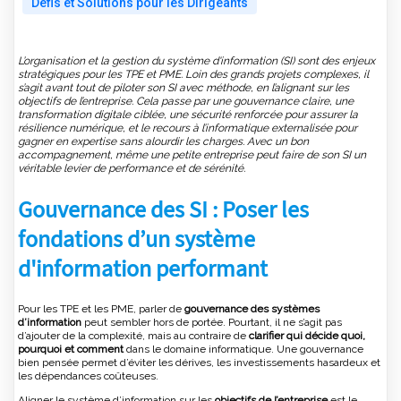
Défis et Solutions pour les Dirigeants
L’organisation et la gestion du système d'information (SI) sont des enjeux
stratégiques pour les TPE et PME. Loin des grands projets complexes, il
s’agit avant tout de piloter son SI avec méthode, en l’alignant sur les
objectifs de l’entreprise. Cela passe par une gouvernance claire, une
transformation digitale ciblée, une sécurité renforcée pour assurer la
résilience numérique, et le recours à l’informatique externalisée pour
gagner en expertise sans alourdir les charges. Avec un bon
accompagnement, même une petite entreprise peut faire de son SI un
véritable levier de performance et de sérénité.
Gouvernance des SI : Poser les
fondations d’un système
d'information performant
Pour les TPE et les PME, parler de
gouvernance des systèmes
d’information
peut sembler hors de portée. Pourtant, il ne s’agit pas
d’ajouter de la complexité, mais au contraire de
clarifier qui décide quoi,
pourquoi et comment
dans le domaine informatique. Une gouvernance
bien pensée permet d’éviter les dérives, les investissements hasardeux et
les dépendances coûteuses.
Aligner le système d’information sur les
objectifs de l’entreprise
est le