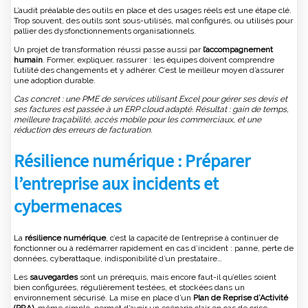
L’audit préalable des outils en place et des usages réels est une étape clé.
Trop souvent, des outils sont sous-utilisés, mal configurés, ou utilisés pour
pallier des dysfonctionnements organisationnels.
Un projet de transformation réussi passe aussi par
l’accompagnement
humain
. Former, expliquer, rassurer : les équipes doivent comprendre
l’utilité des changements et y adhérer. C’est le meilleur moyen d’assurer
une adoption durable.
Cas concret : une PME de services utilisant Excel pour gérer ses devis et
ses factures est passée à un ERP cloud adapté. Résultat : gain de temps,
meilleure traçabilité, accès mobile pour les commerciaux, et une
réduction des erreurs de facturation.
Résilience numérique : Préparer
l’entreprise aux incidents et
cybermenaces
La
résilience numérique
, c’est la capacité de l’entreprise à continuer de
fonctionner ou à redémarrer rapidement en cas d’incident : panne, perte de
données, cyberattaque, indisponibilité d’un prestataire…
Les
sauvegardes
sont un prérequis, mais encore faut-il qu’elles soient
bien configurées, régulièrement testées, et stockées dans un
environnement sécurisé. La mise en place d’un
Plan de Reprise d’Activité
(PRA)
, même simple, permet d’avoir un scénario clair en cas de crise.