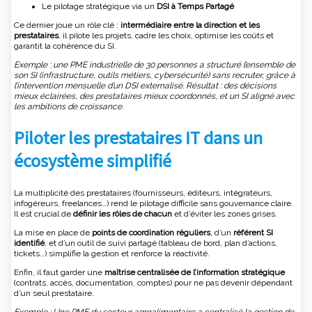
Le pilotage stratégique via un
DSI à Temps Partagé
Ce dernier joue un rôle clé :
intermédiaire entre la direction et les
prestataires
, il pilote les projets, cadre les choix, optimise les coûts et
garantit la cohérence du SI.
Exemple : une PME industrielle de 30 personnes a structuré l’ensemble de
son SI (infrastructure, outils métiers, cybersécurité) sans recruter, grâce à
l’intervention mensuelle d’un DSI externalisé. Résultat : des décisions
mieux éclairées, des prestataires mieux coordonnés, et un SI aligné avec
les ambitions de croissance.
Piloter les prestataires IT dans un
écosystème simplifié
La multiplicité des prestataires (fournisseurs, éditeurs, intégrateurs,
infogéreurs, freelances…) rend le pilotage difficile sans gouvernance claire.
Il est crucial de
définir les rôles de chacun
et d’éviter les zones grises.
La mise en place de
points de coordination réguliers
, d’un
référent SI
identifié
, et d’un outil de suivi partagé (tableau de bord, plan d’actions,
tickets…) simplifie la gestion et renforce la réactivité.
Enfin, il faut garder une
maîtrise centralisée de l’information stratégique
(contrats, accès, documentation, comptes) pour ne pas devenir dépendant
d’un seul prestataire.
Exemple : Une PME du secteur agroalimentaire a centralisé la gestion de