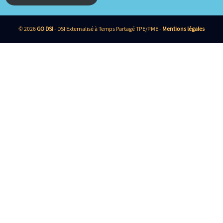
© 2026
GO DSI
- DSI Externalisé à Temps Partagé TPE/PME -
Mentions légales