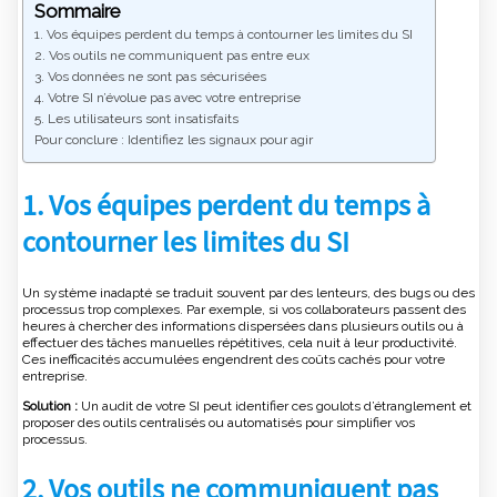
Sommaire
1. Vos équipes perdent du temps à contourner les limites du SI
2. Vos outils ne communiquent pas entre eux
3. Vos données ne sont pas sécurisées
4. Votre SI n’évolue pas avec votre entreprise
5. Les utilisateurs sont insatisfaits
Pour conclure : Identifiez les signaux pour agir
1.
Vos équipes perdent du temps à
contourner les limites du SI
Un système inadapté se traduit souvent par des lenteurs, des bugs ou des
processus trop complexes. Par exemple, si vos collaborateurs passent des
heures à chercher des informations dispersées dans plusieurs outils ou à
effectuer des tâches manuelles répétitives, cela nuit à leur productivité.
Ces inefficacités accumulées engendrent des coûts cachés pour votre
entreprise.
Solution :
Un audit de votre SI peut identifier ces goulots d’étranglement et
proposer des outils centralisés ou automatisés pour simplifier vos
processus.
2.
Vos outils ne communiquent pas