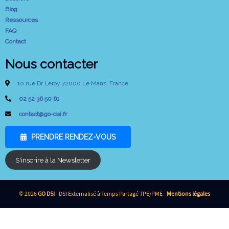
Blog
Ressources
FAQ
Contact
Nous contacter
10 rue Dr Leroy 72000 Le Mans, France.
02 52 36 50 61
contact@go-dsi.fr
PRENDRE RENDEZ-VOUS
S'inscrire à la Newsletter
© 2026
GO DSI
- DSI Externalisé à Temps Partagé TPE/PME -
Mentions légales