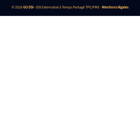
© 2026
GO DSI
- DSI Externalisé à Temps Partagé TPE/PME -
Mentions légales