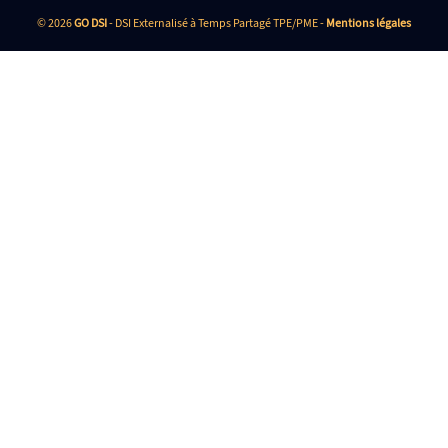
© 2026
GO DSI
- DSI Externalisé à Temps Partagé TPE/PME -
Mentions légales