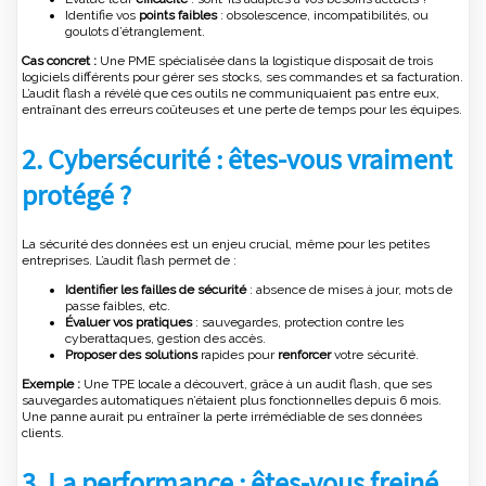
Identifie vos
points faibles
: obsolescence, incompatibilités, ou
goulots d’étranglement.
Cas concret :
Une PME spécialisée dans la logistique disposait de trois
logiciels différents pour gérer ses stocks, ses commandes et sa facturation.
L’audit flash a révélé que ces outils ne communiquaient pas entre eux,
entraînant des erreurs coûteuses et une perte de temps pour les équipes.
2. Cybersécurité : êtes-vous vraiment
protégé ?
La sécurité des données est un enjeu crucial, même pour les petites
entreprises. L’audit flash permet de :
Identifier les failles de sécurité
: absence de mises à jour, mots de
passe faibles, etc.
Évaluer vos pratiques
: sauvegardes, protection contre les
cyberattaques, gestion des accès.
Proposer des solutions
rapides pour
renforcer
votre sécurité.
Exemple :
Une TPE locale a découvert, grâce à un audit flash, que ses
sauvegardes automatiques n’étaient plus fonctionnelles depuis 6 mois.
Une panne aurait pu entraîner la perte irrémédiable de ses données
clients.
3. La performance : êtes-vous freiné