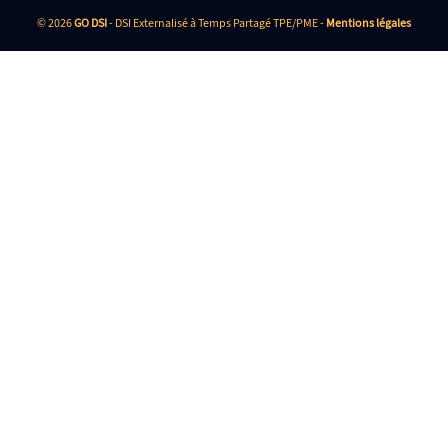
© 2026
GO DSI
- DSI Externalisé à Temps Partagé TPE/PME -
Mentions légales